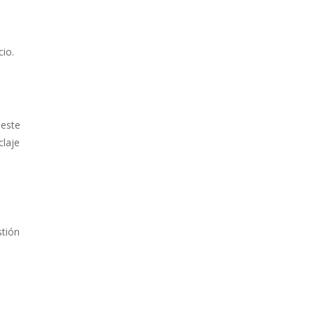
cio.
 este
claje
stión