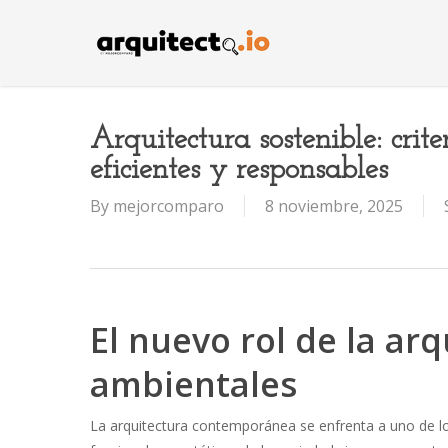
Skip
to
main
content
Arquitectura sostenible: crite
eficientes y responsables
By
mejorcomparo
8 noviembre, 2025
El nuevo rol de la arq
ambientales
La arquitectura contemporánea se enfrenta a uno de lo