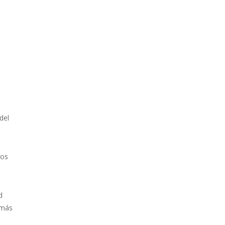
del
los
d
 más