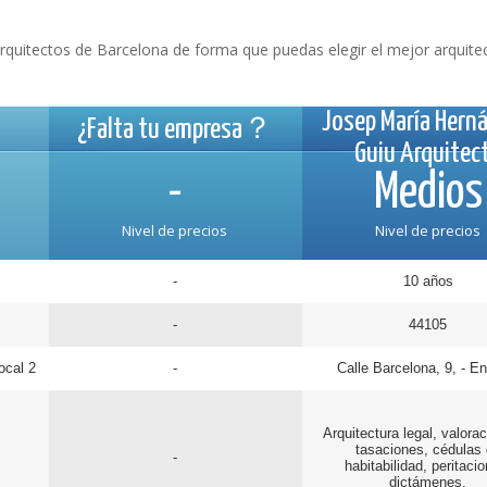
quitectos de Barcelona de forma que puedas elegir el mejor arquitec
Josep María Hern
¿Falta tu empresa？
Guiu Arquitec
-
Medios
Nivel de precios
Nivel de precios
-
10 años
-
44105
ocal 2
-
Calle Barcelona, 9, - En
Arquitectura legal, valora
tasaciones, cédulas
-
habitabilidad, peritaci
dictámenes.