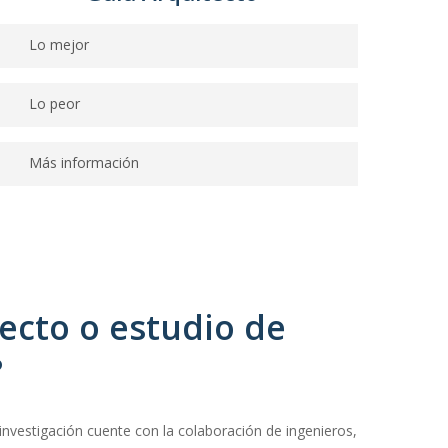
Lo mejor
Servicios variados.
Lo peor
No informa qué especialidad tiene su titular o el
Más información
resto del personal.
Pone a alcance de sus clientes un abanico amplio de
servicios, pero no queda claro cómo los
proporciona.
ecto o estudio de
?
investigación cuente con la colaboración de ingenieros,