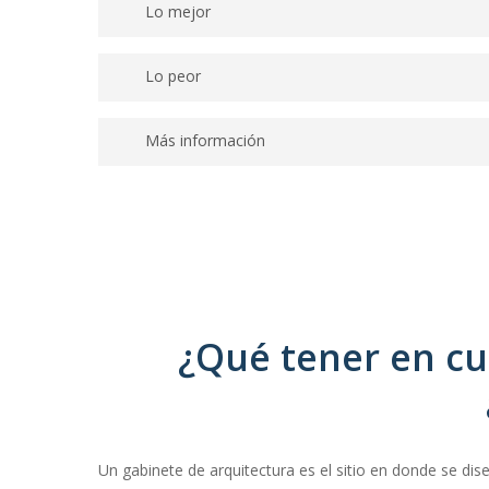
Lo mejor
Cuenta con un equipo de arquitectos titulados en
Lo peor
arquitectura e ingeniería
No presenta información sobre sus especialistas
Más información
Servicios básicos.
¿Qué tener en cu
Un gabinete de arquitectura es el sitio en donde se di