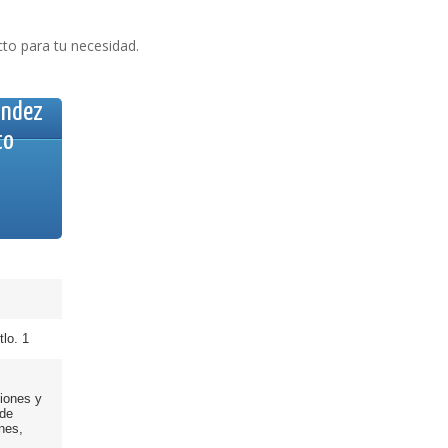
to para tu necesidad.
ández
to
tlo. 1
ciones y
 de
ones,