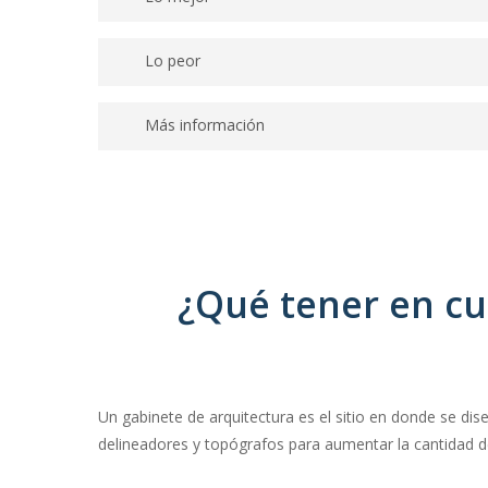
El coste de sus servicios es accesible.
Lo peor
–
Más información
Transmiten certificados de eficiencia energética y
realizan legalizaciones, redacción de memorias
valoradas y tasaciones.
¿Qué tener en cu
Un gabinete de arquitectura es el sitio en donde se di
delineadores y topógrafos para aumentar la cantidad de 