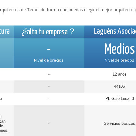
quitectos de Teruel de forma que puedas elegir el mejor arquitecto 
tura
Laguéns Asocia
¿Falta tu empresa？
-
Medios
Nivel de precios
Nivel de precios
-
12 años
-
44105
o
-
Pl. Galo Leoz, 3
e
izan
-
Servicios básicos
de
ones.