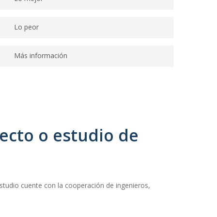
Especialistas en arquitectura.
Lo peor
No proporciona información suficiente del estudio y
Más información
de sus especialistas.
Con más de.10 años ejerciendo la profesión, tiene
cierta experiencia en la realización de proyectos
arquitectónicos.
ecto o estudio de
estudio cuente con la cooperación de ingenieros,